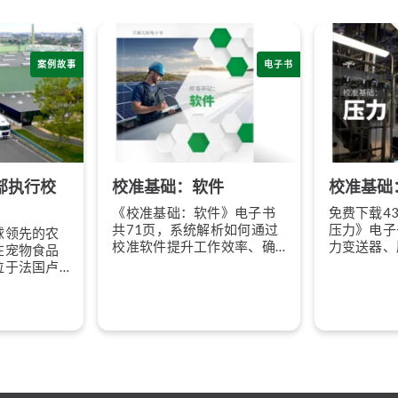
案例故事
电子书
部执行校
校准基础：软件
校准基础
《校准基础：软件》电子书
免费下载4
共71页，系统解析如何通过
压力》电子
球领先的农
校准软件提升工作效率、确
力变送器、
在宠物食品
保数据合规与可追溯，轻松
校准方法与
位于法国卢
实现智能化校准管理。
准确性，保
工厂专注于
规。
00多名员