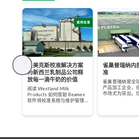
案例故事
贝美克斯校准解决方案
雀巢普瑞纳内
为新西兰乳制品公司释
准
放每一滴牛奶的价值
雀巢普瑞纳是全
产品加工企业，
阅读 Westland Milk
市场尤为突出。
Products 如何借助 Beamex
瓦尔省瓦什镇的
软件将校准系统与维护管理
猫粮生产，拥有4
系统连接起来。
工。