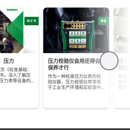
电子书
博客
：压力
压力校验仪会用还得会
压力
保养才行
用压
3页《校准基础：
书，深入了解压
作为一种校准压力仪表的校
在用
压力表等设备的
验仪器，压力校验仪常常用
仪表
策略，提升测量
于工业生产环境和实验室中
验仪
障工艺稳定与合
来辅助控制压力条件。压力
是用
校验仪不仅需要正确合规的
高精
操作，还需要平日里悉心的
数，
保养和维护，才能够让校验
进行
仪保持精密的校验功能，延
长设备的使用寿命。