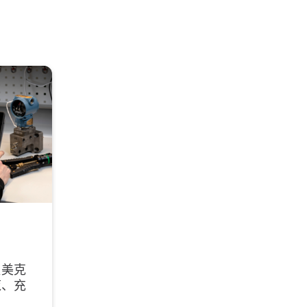
贝美克
缆、充