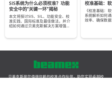
SIS系统为什么必须校准？功能
校准基础：软
安全中的“关键一环”揭秘
《校准基础：软
系统解析如何通
本文将探讨SIS、SIL、功能安全、校
效率、确保数据
准实践、国际标准及最佳做法，并介
实现智能化校准
绍如何通过贝美克斯解决方案增强企
业的安全管理体系。
贝美克斯是您值得信赖的校准合作伙伴，助您实现卓越校
准，致力于通过精准测量、可靠数据和可追溯性，创建一个
多些安全、少些不确定的世界。
解决方案