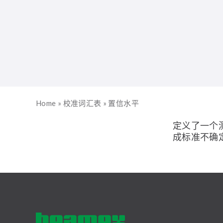
Home
»
校准词汇表
»
置信水平
定义了一个
成标准不确