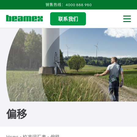
Skip to content
销售热线：4000 888 980
联系我们
Men
偏移
Home
»
校准词汇表
»
偏移