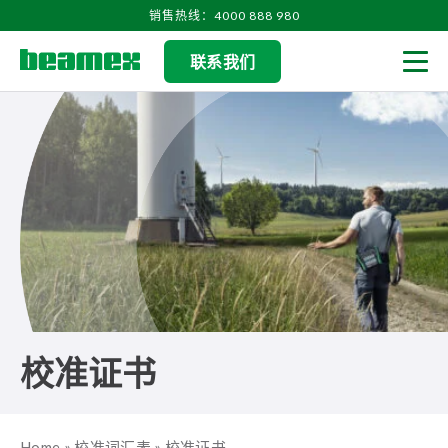
Skip to content
销售热线：4000 888 980
联系我们
Men
校准证书
Home
»
校准词汇表
»
校准证书