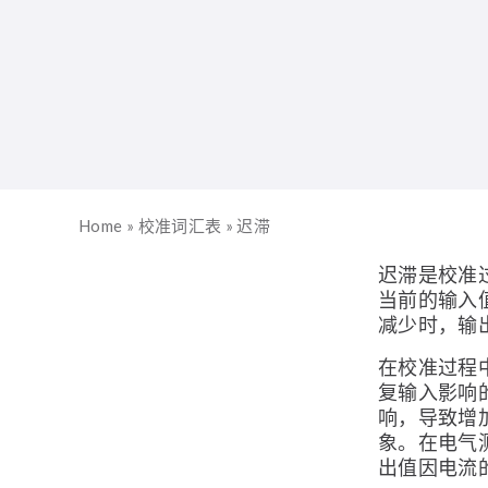
Home
»
校准词汇表
»
迟滞
迟滞是校准
当前的输入
减少时，输
在校准过程
复输入影响
响，导致增
象。在电气
出值因电流