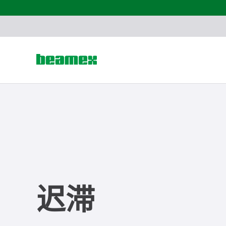
Skip to content
迟滞