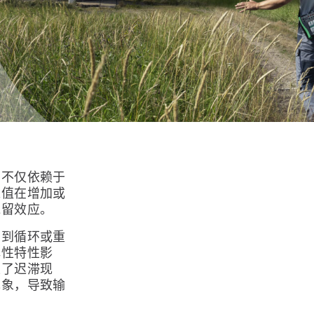
出不仅依赖于
入值在增加或
残留效应。
受到循环或重
弹性特性影
生了迟滞现
现象，导致输