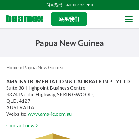
Skip to content
销售热线：4000 888 980
联系我们
Men
Papua New Guinea
Home
»
Papua New Guinea
AMS INSTRUMENTATION & CALIBRATION PTY LTD
Suite 38, Highpoint Business Centre,
3374 Pacific Highway, SPRINGWOOD,
QLD, 4127
AUSTRALIA
Website:
www.ams-ic.com.au
Contact now >