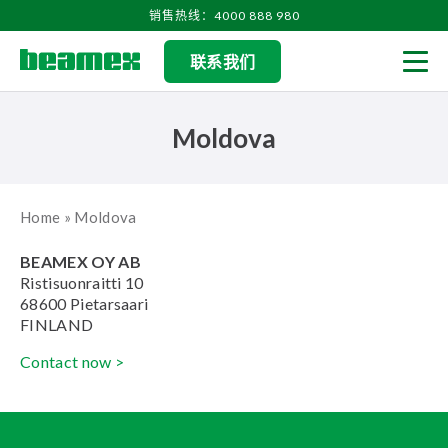
Skip to content
销售热线：4000 888 980
联系我们
Men
Moldova
Home
»
Moldova
BEAMEX OY AB
Ristisuonraitti 10
68600 Pietarsaari
FINLAND
Contact now >