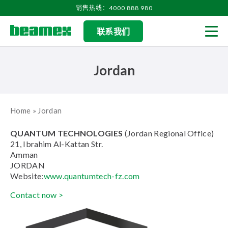
Skip to content
销售热线：4000 888 980
联系我们
Men
Jordan
Home
»
Jordan
QUANTUM TECHNOLOGIES
(Jordan Regional Office)
21, Ibrahim Al-Kattan Str.
Amman
JORDAN
Website:
www.quantumtech-fz.com
Contact now >