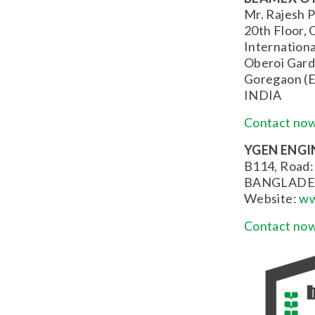
Mr. Rajesh 
20th Floor, 
Internationa
Oberoi Gard
Goregaon (E
INDIA
Contact now
YGEN ENGI
B114, Road:
BANGLADE
Website:
ww
Contact now