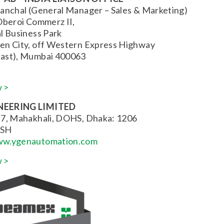
Panchal (General Manager – Sales & Marketing)
Oberoi Commerz II,
l Business Park
en City, off Western Express Highway
ast), Mumbai 400063
 >
NEERING LIMITED
 7, Mahakhali, DOHS, Dhaka: 1206
SH
w.ygenautomation.com
 >