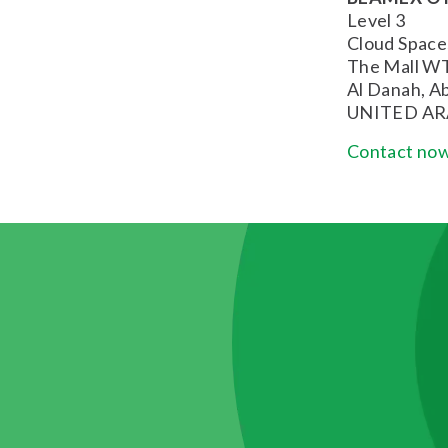
Level 3
Cloud Space
The Mall W
Al Danah, A
UNITED AR
Contact now