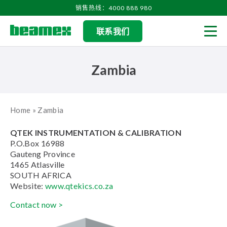
Skip to content
销售热线：4000 888 980
联系我们
Men
Zambia
Home
»
Zambia
QTEK INSTRUMENTATION & CALIBRATION
P.O.Box 16988
Gauteng Province
1465 Atlasville
SOUTH AFRICA
Website:
www.qtekics.co.za
Contact now >