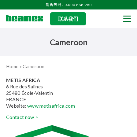
Skip to content
销售热线：4000 888 980
联系我们
Men
Cameroon
Home
»
Cameroon
METIS AFRICA
6 Rue des Salines
25480 École-Valentin
FRANCE
Website:
www.metisafrica.com
Contact now >